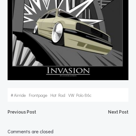
#
Airride
Frontpage
Hot Rod
VW Polo 86c
Post
Post
Previous Post
Next Post
navigation
navigation
Comments are closed