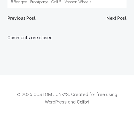
#
Bengee
Frontpage
Golf 5
Vossen Wheels
Post
Post
Previous Post
Next Post
navigation
navigation
Comments are closed
© 2026 CUSTOM JUNKYS. Created for free using
WordPress and
Colibri