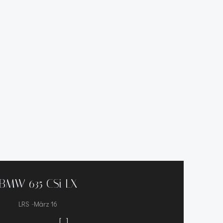
BMW 635 CSi LX
-
LRS
März 16
[…]