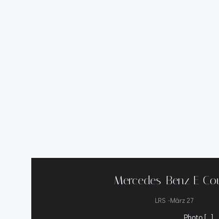
Mercedes-Benz E Co
-
LRS
März 27
Photo […]