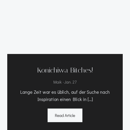
Konichiwa Bitches!
-
Maik
Jan. 27
Lange Zeit war es üblich, auf der Suche nach
Inspiration einen Blick in […]
Read Article