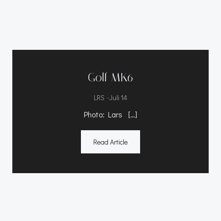
Golf MK6
-
LRS
Juli 14
Photo: Lars […]
Read Article