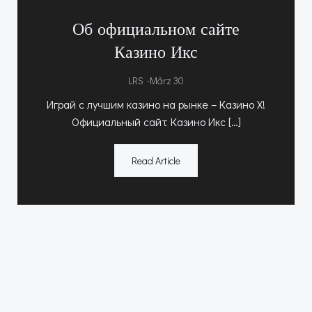
Об официальном сайте
Казино Икс
-
LRS
März 30
Играй с лучшим казино на рынке – Казино Х!
Официальный сайт Казино Икс […]
Read Article