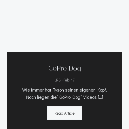
GoPro Dog
-
LRS
Feb. 17
Wie immer hat Tyson seinen eigenen Kopf.
Noch liegen die“ GoPro Dog“ Videos […]
Read Article