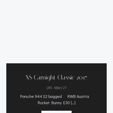
XS Carnight Classic 2017
-
LRS
März 27
Porsche 944 S2 bagged RWB Austria
Rocket Bunny E30 […]