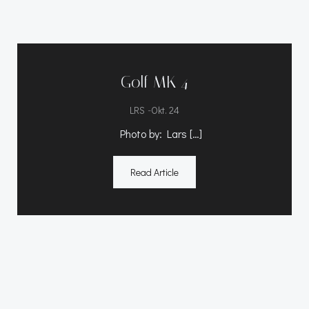
Golf MK 4
-
LRS
Okt. 24
Photo by: Lars […]
Read Article