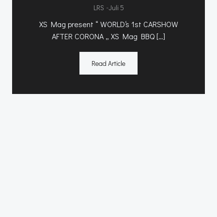
-
LRS
Juli 5
XS Mag present “ WORLD‘s 1st CARSHOW
AFTER CORONA „ XS Mag BBQ […]
Read Article