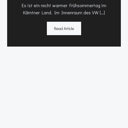
Es ist ein recht warmer Frühsommertag im
Kärntner Land. Im Innenraum des VW […]
Read Article