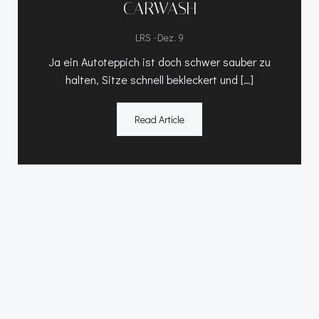
CARWASH
-
LRS
Dez. 9
Ja ein Autoteppich ist doch schwer sauber zu
halten, Sitze schnell bekleckert und […]
Read Article