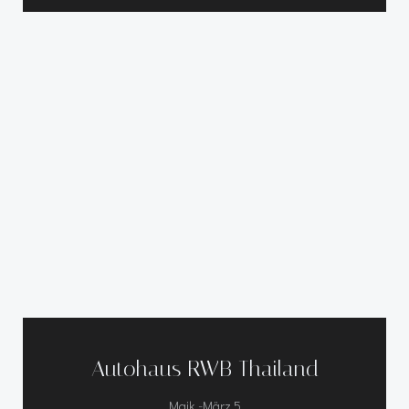
Autohaus RWB Thailand
-
Maik
März 5