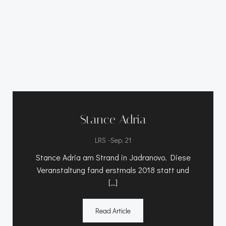
Stance Adria
-
LRS
Sep. 21
Stance Adria am Strand in Jadranovo. Diese
Veranstaltung fand erstmals 2018 statt und
[…]
Read Article